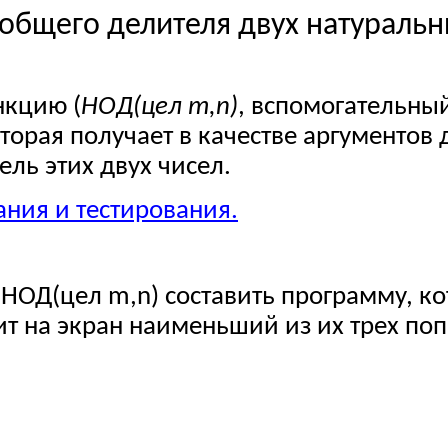
бщего делителя двух натуральн
нкцию (
НО
Д(
цел
m
,
n
)
, вспомогательны
орая получает в качестве аргументов 
ь этих двух чисел.
ния и тестирования.
 НО
Д(
цел
m
,
n
) составить программу, к
т на экран наименьший из их трех
поп