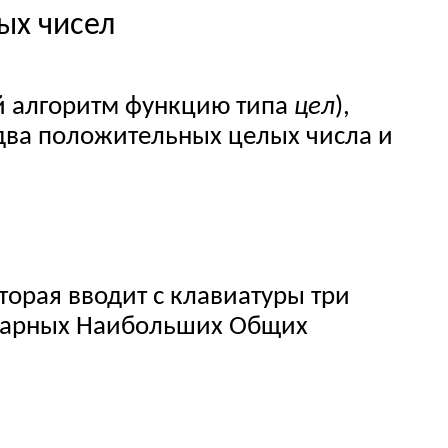
ых чисел
й алгоритм функцию типа
цел
),
два положительных целых числа и
оторая вводит с клавиатуры три
арных
Наибольших Общих