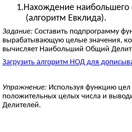
1.
Нахождение наибольшего о
(алгоритм Евклида).
Задание:
Составить подпрограмму фу
вырабатывающую целые значения, кот
вычисляет Наибольший Общий Делител
Загрузить алгоритм НОД для дописыва
Упражнение:
Используя функцию цел
положительных целых числа и выводи
Делителей.